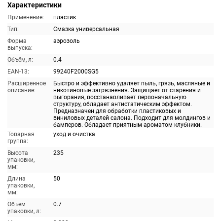
Характеристики
Применение:
пластик
Тип:
Смазка универсальная
Форма
аэрозоль
выпуска:
Объём, л:
0.4
EAN-13:
99240F2000SG5
Расширенное
Быстро и эффективно удаляет пыль, грязь, масляные и
описание:
никотиновые загрязнения. Защищает от старения и
выгорания, восстанавливает первоначальную
структуру, обладает антистатическим эффектом.
Предназначен для обработки пластиковых и
виниловых деталей салона. Подходит для молдингов и
бамперов. Обладает приятным ароматом клубники.
Товарная
уход и очистка
группа:
Высота
235
упаковки,
мм:
Длина
50
упаковки,
мм:
Объем
0.7
упаковки, л: