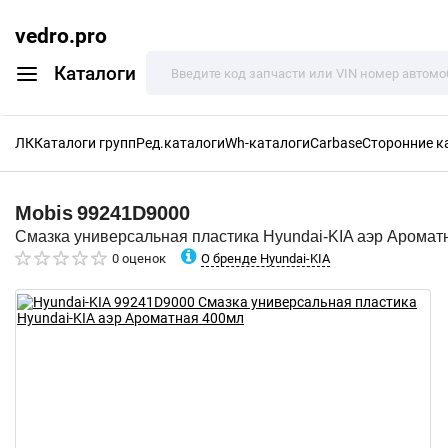
vedro.pro
Каталоги
ЛК
Каталоги групп
Ред.каталоги
Wh-каталоги
Carbase
Сторонние к
Mobis
99241D9000
Смазка универсальная пластика Hyundai-KIA аэр Аромат
О бренде Hyundai-KIA
0 оценок