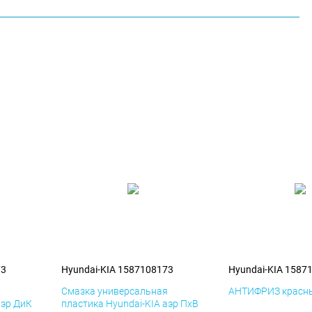
73
Hyundai-KIA 1587108173
Hyundai-KIA 1587
я
Смазка универсальная
АНТИФРИЗ красны
аэр ДиК
пластика Hyundai-KIA аэр ПхВ