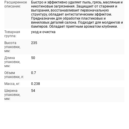
Расширенное
Быстро и эффективно удаляет пыль, грязь, масляные и
описание:
никотиновые загрязнения. Защищает от старения и
выгорания, восстанавливает первоначальную
структуру, обладает антистатическим эффектом.
Предназначен для обработки пластиковых и
виниловых деталей салона. Подходит для молдингов и
бамперов. Обладает приятным ароматом клубники.
Товарная
уход и очистка
группа:
Высота
235
упаковки,
мм:
Длина
50
упаковки,
мм:
Объем
0.7
упаковки, л:
Масса, кг:
0.238
Ширина
54
упаковки,
мм: