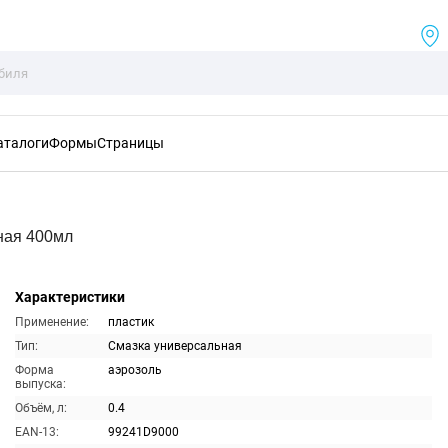
аталоги
Формы
Страницы
ная 400мл
Характеристики
Применение:
пластик
Тип:
Смазка универсальная
Форма
аэрозоль
выпуска:
Объём, л:
0.4
EAN-13:
99241D9000