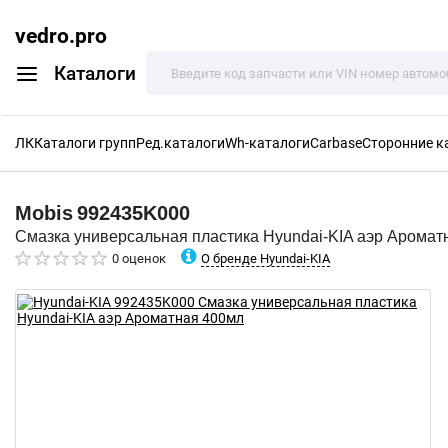
vedro.pro
Каталоги
ЛК
Каталоги групп
Ред.каталоги
Wh-каталоги
Carbase
Сторонние к
Mobis
992435K000
Смазка универсальная пластика Hyundai-KIA аэр Аромат
О бренде Hyundai-KIA
0 оценок