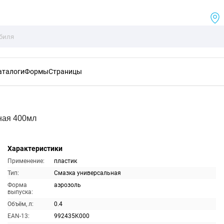
аталоги
Формы
Страницы
ная 400мл
Характеристики
Применение:
пластик
Тип:
Смазка универсальная
Форма
аэрозоль
выпуска:
Объём, л:
0.4
EAN-13:
992435K000