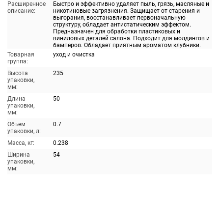
Расширенное
Быстро и эффективно удаляет пыль, грязь, масляные и
описание:
никотиновые загрязнения. Защищает от старения и
выгорания, восстанавливает первоначальную
структуру, обладает антистатическим эффектом.
Предназначен для обработки пластиковых и
виниловых деталей салона. Подходит для молдингов и
бамперов. Обладает приятным ароматом клубники.
Товарная
уход и очистка
группа:
Высота
235
упаковки,
мм:
Длина
50
упаковки,
мм:
Объем
0.7
упаковки, л:
Масса, кг:
0.238
Ширина
54
упаковки,
мм: