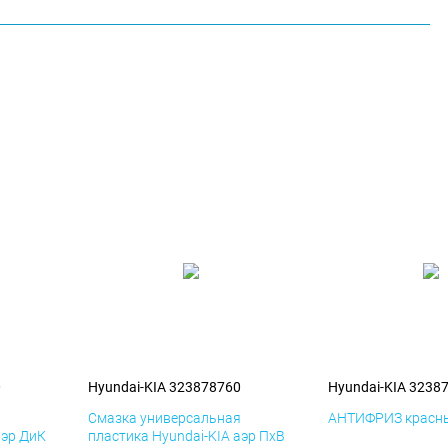
0
Hyundai-KIA 323878760
Hyundai-KIA 3238
я
Смазка универсальная
АНТИФРИЗ красны
аэр ДиК
пластика Hyundai-KIA аэр ПхВ