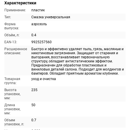
Характеристики
Применение:
пластик
Тип:
Смазка универсальная
Форма
аэрозоль
выпуска:
Объём, л:
0.4
EAN-13:
9925257560
Расширенное
Быстро и эффективно удаляет пыль, грязь, масляные и
описание:
никотиновые загрязнения. Защищает от старения и
выгорания, восстанавливает первоначальную
структуру, обладает антистатическим эффектом.
Предназначен для обработки пластиковых и
виниловых деталей салона. Подходит для молдингов и
бамперов. Обладает приятным ароматом клубники.
Товарная
уход и очистка
группа:
Высота
235
упаковки,
мм:
Длина
50
упаковки,
мм:
Объем
0.7
упаковки, л: