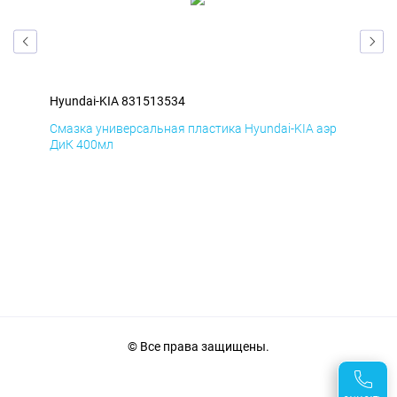
Hyundai-KIA 831513534
Hyu
эр
Смазка универсальная пластика Hyundai-KIA аэр
Сма
ДиК 400мл
ПхВ
© Все права защищены.