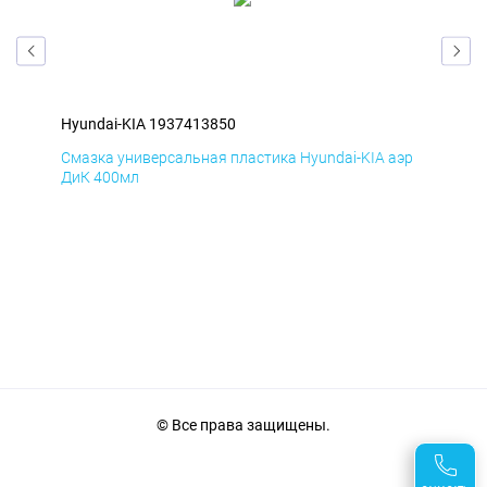
Hyundai-KIA 1937413850
Hyu
эр
Смазка универсальная пластика Hyundai-KIA аэр
Сма
ДиК 400мл
ПхВ
© Все права защищены.