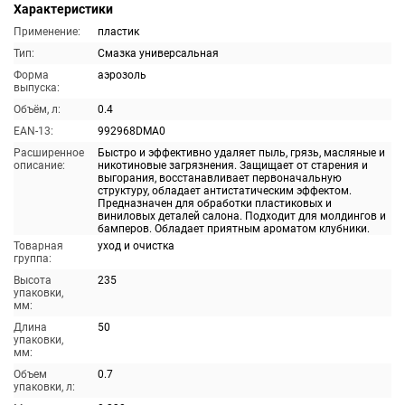
Характеристики
Применение:
пластик
Тип:
Смазка универсальная
Форма
аэрозоль
выпуска:
Объём, л:
0.4
EAN-13:
992968DMA0
Расширенное
Быстро и эффективно удаляет пыль, грязь, масляные и
описание:
никотиновые загрязнения. Защищает от старения и
выгорания, восстанавливает первоначальную
структуру, обладает антистатическим эффектом.
Предназначен для обработки пластиковых и
виниловых деталей салона. Подходит для молдингов и
бамперов. Обладает приятным ароматом клубники.
Товарная
уход и очистка
группа:
Высота
235
упаковки,
мм:
Длина
50
упаковки,
мм:
Объем
0.7
упаковки, л: