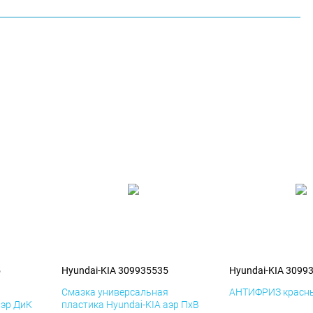
5
Hyundai-KIA 309935535
Hyundai-KIA 3099
я
Смазка универсальная
АНТИФРИЗ красны
аэр ДиК
пластика Hyundai-KIA аэр ПхВ