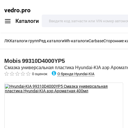
vedro.pro
Каталоги
ЛК
Каталоги групп
Ред.каталоги
Wh-каталоги
Carbase
Сторонние к
Mobis
99310D4000YP5
Смазка универсальная пластика Hyundai-KIA аэр Аромат
О бренде Hyundai-KIA
0 оценок