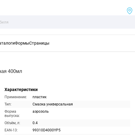
аталоги
Формы
Страницы
ная 400мл
Характеристики
Применение:
пластик
Тип:
Смазка универсальная
Форма
аэрозоль
выпуска:
Объём, л:
0.4
EAN-13:
99310D4000YP5