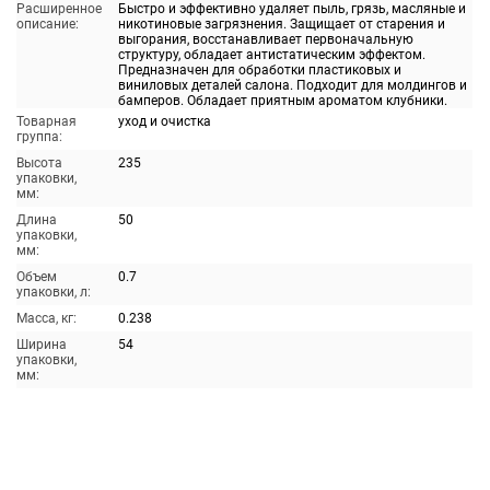
Расширенное
Быстро и эффективно удаляет пыль, грязь, масляные и
описание:
никотиновые загрязнения. Защищает от старения и
выгорания, восстанавливает первоначальную
структуру, обладает антистатическим эффектом.
Предназначен для обработки пластиковых и
виниловых деталей салона. Подходит для молдингов и
бамперов. Обладает приятным ароматом клубники.
Товарная
уход и очистка
группа:
Высота
235
упаковки,
мм:
Длина
50
упаковки,
мм:
Объем
0.7
упаковки, л:
Масса, кг:
0.238
Ширина
54
упаковки,
мм: