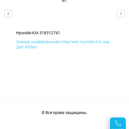
Hyundai-KIA 318312741
Hyu
эр
Смазка универсальная пластика Hyundai-KIA аэр
Сма
ДиК 400мл
ПхВ
© Все права защищены.