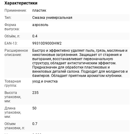
Характеристики
Применение:
пластик
Тип:
Смазка универсальная
Форма
аэрозоль
выпуска:
Объём, л:
0.4
EAN-13:
99310D9000HW2
Расширенное
Быстро и эффективно удаляет пыль, грязь, масляные и
описание:
никотиновые загрязнения. Защищает от старения и
выгорания, восстанавливает первоначальную
структуру, обладает антистатическим эффектом.
Предназначен для обработки пластиковых и
виниловых деталей салона. Подходит для молдингов и
бамперов. Обладает приятным ароматом клубники.
Товарная
уход и очистка
группа:
Высота
235
упаковки,
мм:
Длина
50
упаковки,
мм:
Объем
0.7
упаковки, л: