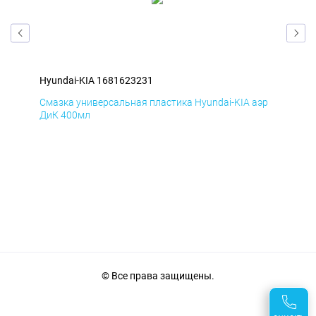
Hyundai-KIA 1681623231
Hyu
эр
Смазка универсальная пластика Hyundai-KIA аэр
Сма
ДиК 400мл
ПхВ
© Все права защищены.