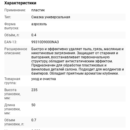
Характеристики
Применение:
пластик
Тип:
Смазка универсальная
Форма
аэрозоль
выпуска:
Объём, л:
0.4
EAN-13:
99310D9000NA3
Расширенное
Быстро и эффективно удаляет пыль, грязь, масляные и
описание:
никотиновые загрязнения. Защищает от старения и
выгорания, восстанавливает первоначальную
структуру, обладает антистатическим эффектом.
Предназначен для обработки пластиковых и
виниловых деталей салона. Подходит для молдингов и
бамперов. Обладает приятным ароматом клубники.
Товарная
уход и очистка
группа:
Высота
235
упаковки,
мм:
Длина
50
упаковки,
мм:
Объем
0.7
упаковки, л: