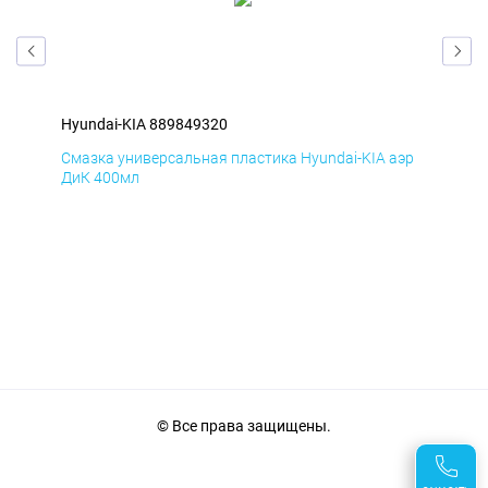
Hyundai-KIA 889849320
Hyu
эр
Смазка универсальная пластика Hyundai-KIA аэр
Сма
ДиК 400мл
ПхВ
© Все права защищены.