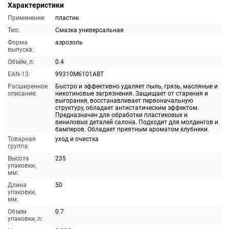
Характеристики
Применение:
пластик
Тип:
Смазка универсальная
Форма
аэрозоль
выпуска:
Объём, л:
0.4
EAN-13:
99310M6101ABT
Расширенное
Быстро и эффективно удаляет пыль, грязь, масляные и
описание:
никотиновые загрязнения. Защищает от старения и
выгорания, восстанавливает первоначальную
структуру, обладает антистатическим эффектом.
Предназначен для обработки пластиковых и
виниловых деталей салона. Подходит для молдингов и
бамперов. Обладает приятным ароматом клубники.
Товарная
уход и очистка
группа:
Высота
235
упаковки,
мм:
Длина
50
упаковки,
мм:
Объем
0.7
упаковки, л: