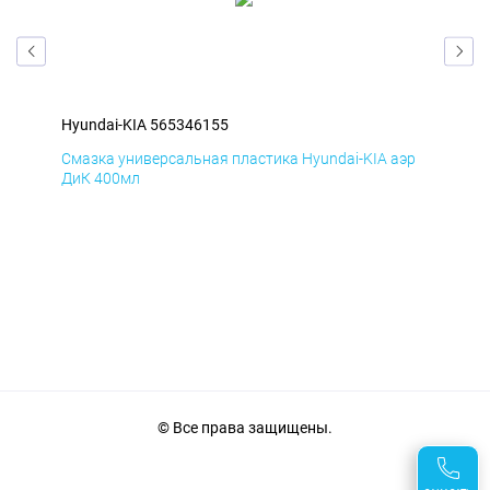
Hyundai-KIA 565346155
Hyu
эр
Смазка универсальная пластика Hyundai-KIA аэр
Сма
ДиК 400мл
ПхВ
© Все права защищены.