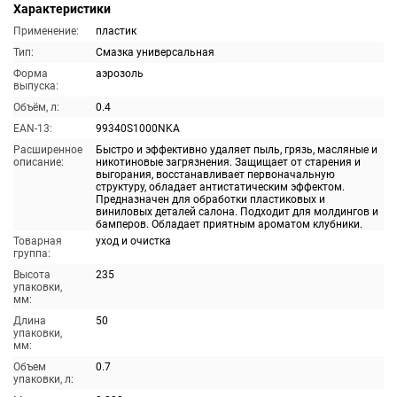
Характеристики
Применение:
пластик
Тип:
Смазка универсальная
Форма
аэрозоль
выпуска:
Объём, л:
0.4
EAN-13:
99340S1000NKA
Расширенное
Быстро и эффективно удаляет пыль, грязь, масляные и
описание:
никотиновые загрязнения. Защищает от старения и
выгорания, восстанавливает первоначальную
структуру, обладает антистатическим эффектом.
Предназначен для обработки пластиковых и
виниловых деталей салона. Подходит для молдингов и
бамперов. Обладает приятным ароматом клубники.
Товарная
уход и очистка
группа:
Высота
235
упаковки,
мм:
Длина
50
упаковки,
мм:
Объем
0.7
упаковки, л: