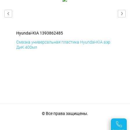
Hyundai-KIA 1393862485
Hyu
эр
Смазка универсальная пластика Hyundai-KIA аэр
Сма
ДиК 400мл
ПхВ
© Все права защищены.