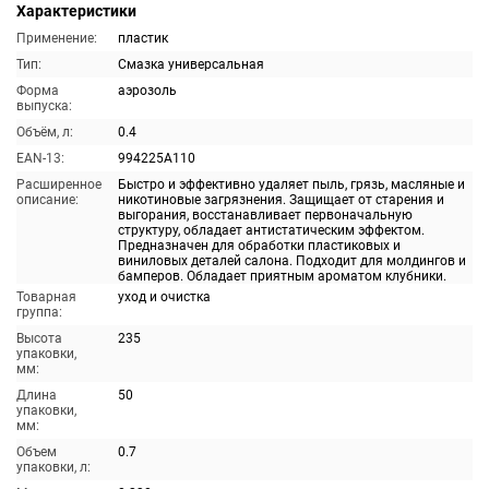
Характеристики
Применение:
пластик
Тип:
Смазка универсальная
Форма
аэрозоль
выпуска:
Объём, л:
0.4
EAN-13:
994225A110
Расширенное
Быстро и эффективно удаляет пыль, грязь, масляные и
описание:
никотиновые загрязнения. Защищает от старения и
выгорания, восстанавливает первоначальную
структуру, обладает антистатическим эффектом.
Предназначен для обработки пластиковых и
виниловых деталей салона. Подходит для молдингов и
бамперов. Обладает приятным ароматом клубники.
Товарная
уход и очистка
группа:
Высота
235
упаковки,
мм:
Длина
50
упаковки,
мм:
Объем
0.7
упаковки, л: