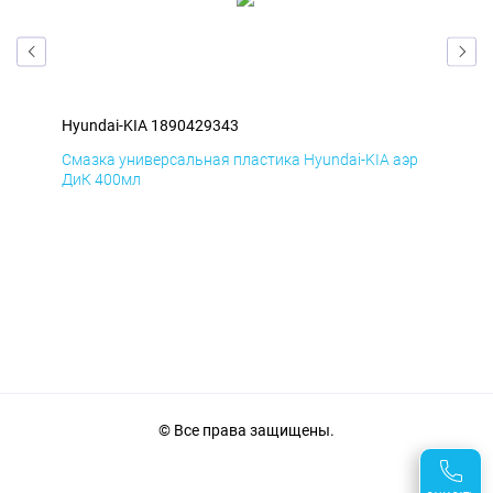
Hyundai-KIA 1890429343
Hyu
эр
Смазка универсальная пластика Hyundai-KIA аэр
Сма
ДиК 400мл
ПхВ
© Все права защищены.