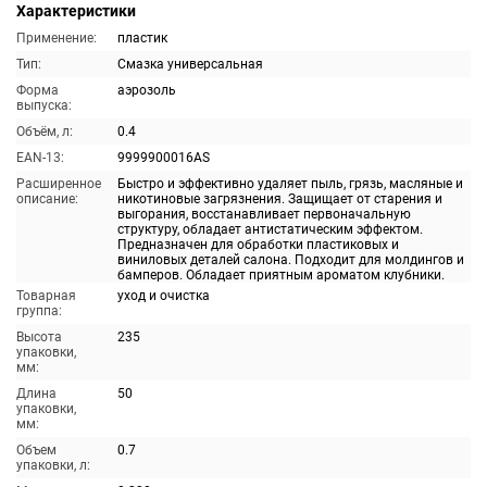
Характеристики
Применение:
пластик
Тип:
Смазка универсальная
Форма
аэрозоль
выпуска:
Объём, л:
0.4
EAN-13:
9999900016AS
Расширенное
Быстро и эффективно удаляет пыль, грязь, масляные и
описание:
никотиновые загрязнения. Защищает от старения и
выгорания, восстанавливает первоначальную
структуру, обладает антистатическим эффектом.
Предназначен для обработки пластиковых и
виниловых деталей салона. Подходит для молдингов и
бамперов. Обладает приятным ароматом клубники.
Товарная
уход и очистка
группа:
Высота
235
упаковки,
мм:
Длина
50
упаковки,
мм:
Объем
0.7
упаковки, л: