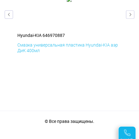
Hyundai-KIA 646970887
Hyu
эр
Смазка универсальная пластика Hyundai-KIA аэр
Сма
ДиК 400мл
ПхВ
© Все права защищены.