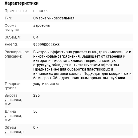
Характеристики
Применение:
пластик
Тип:
Смазка универсальная
Форма
аэрозоль
выпуска:
Объём, л:
0.4
EAN-13:
9999900023AS
Расширенное
Быстро и эффективно удаляет пыль, грязь, масляные и
описание:
никотиновые загрязнения. Защищает от старения и
выгорания, восстанавливает первоначальную
структуру, обладает антистатическим эффектом.
Предназначен для обработки пластиковых и
виниловых деталей салона. Подходит для молдингов и
бамперов. Обладает приятным ароматом клубники.
Товарная
уход и очистка
группа:
Высота
235
упаковки,
мм:
Длина
50
упаковки,
мм:
Объем
0.7
упаковки, л: