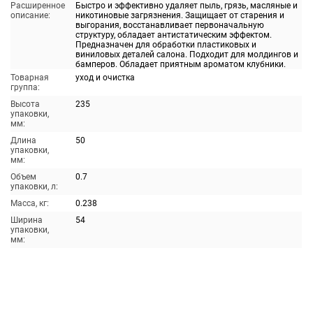
Расширенное
Быстро и эффективно удаляет пыль, грязь, масляные и
описание:
никотиновые загрязнения. Защищает от старения и
выгорания, восстанавливает первоначальную
структуру, обладает антистатическим эффектом.
Предназначен для обработки пластиковых и
виниловых деталей салона. Подходит для молдингов и
бамперов. Обладает приятным ароматом клубники.
Товарная
уход и очистка
группа:
Высота
235
упаковки,
мм:
Длина
50
упаковки,
мм:
Объем
0.7
упаковки, л:
Масса, кг:
0.238
Ширина
54
упаковки,
мм: