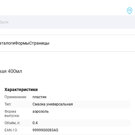
аталоги
Формы
Страницы
ная 400мл
Характеристики
Применение:
пластик
Тип:
Смазка универсальная
Форма
аэрозоль
выпуска:
Объём, л:
0.4
EAN-13:
9999900083AS