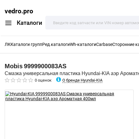
vedro.pro
Каталоги
ЛК
Каталоги групп
Ред.каталоги
Wh-каталоги
Carbase
Сторонние к
Mobis
9999900083AS
Смазка универсальная пластика Hyundai-KIA аэр Аромат
О бренде Hyundai-KIA
0 оценок