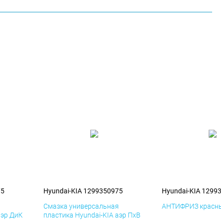
75
Hyundai-KIA 1299350975
Hyundai-KIA 1299
я
Смазка универсальная
АНТИФРИЗ красны
аэр ДиК
пластика Hyundai-KIA аэр ПхВ