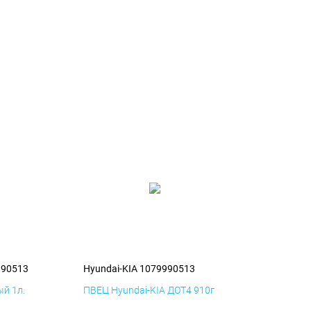
990513
Hyundai-KIA 1079990513
й 1л.
ПВЕЦ Hyundai-KIA ДОТ4 910г