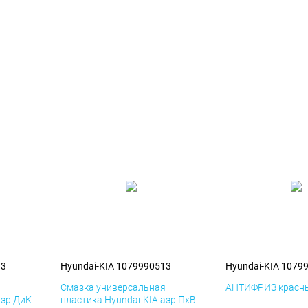
13
Hyundai-KIA 1079990513
Hyundai-KIA 1079
я
Смазка универсальная
АНТИФРИЗ красны
аэр ДиК
пластика Hyundai-KIA аэр ПхВ