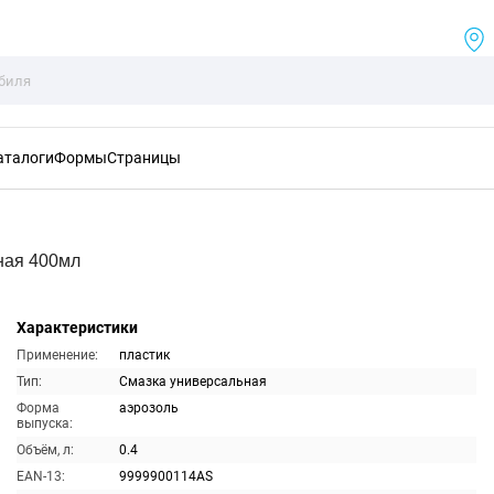
аталоги
Формы
Страницы
ная 400мл
Характеристики
Применение:
пластик
Тип:
Смазка универсальная
Форма
аэрозоль
выпуска:
Объём, л:
0.4
EAN-13:
9999900114AS