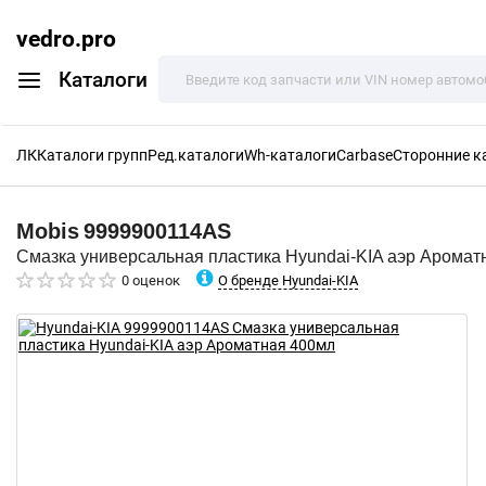
vedro.pro
Каталоги
ЛК
Каталоги групп
Ред.каталоги
Wh-каталоги
Carbase
Сторонние к
Mobis
9999900114AS
Смазка универсальная пластика Hyundai-KIA аэр Аромат
О бренде Hyundai-KIA
0 оценок