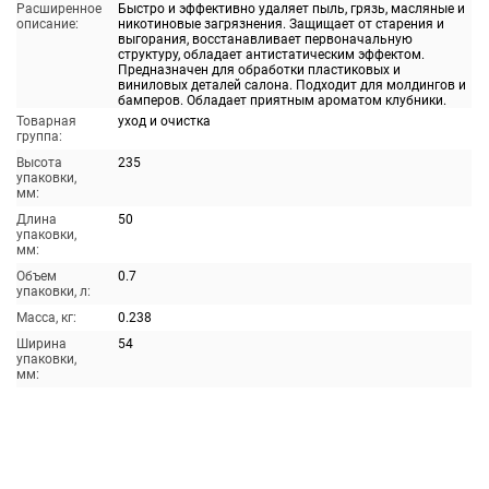
Расширенное
Быстро и эффективно удаляет пыль, грязь, масляные и
описание:
никотиновые загрязнения. Защищает от старения и
выгорания, восстанавливает первоначальную
структуру, обладает антистатическим эффектом.
Предназначен для обработки пластиковых и
виниловых деталей салона. Подходит для молдингов и
бамперов. Обладает приятным ароматом клубники.
Товарная
уход и очистка
группа:
Высота
235
упаковки,
мм:
Длина
50
упаковки,
мм:
Объем
0.7
упаковки, л:
Масса, кг:
0.238
Ширина
54
упаковки,
мм: