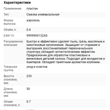
Характеристики
Применение:
пластик
Тип:
Смазка универсальная
Форма
аэрозоль
выпуска:
Объём, л:
0.4
EAN-13:
9999900132AS
Расширенное
Быстро и эффективно удаляет пыль, грязь, масляные и
описание:
никотиновые загрязнения. Защищает от старения и
выгорания, восстанавливает первоначальную
структуру, обладает антистатическим эффектом.
Предназначен для обработки пластиковых и
виниловых деталей салона. Подходит для молдингов и
бамперов. Обладает приятным ароматом клубники.
Товарная
уход и очистка
группа:
Высота
235
упаковки,
мм:
Длина
50
упаковки,
мм:
Объем
0.7
упаковки, л: