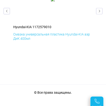
Hyundai-KIA 1172579010
Hyu
эр
Смазка универсальная пластика Hyundai-KIA аэр
Сма
ДиК 400мл
ПхВ
© Все права защищены.