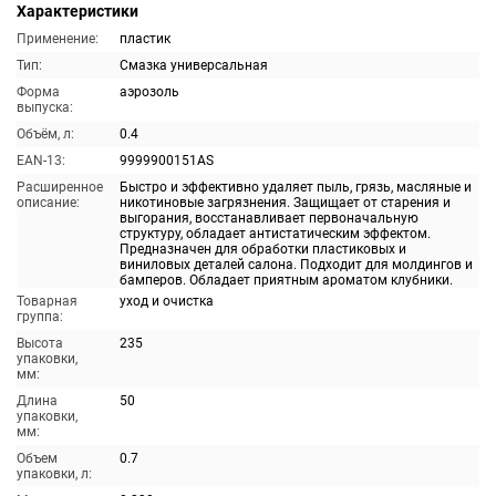
Характеристики
Применение:
пластик
Тип:
Смазка универсальная
Форма
аэрозоль
выпуска:
Объём, л:
0.4
EAN-13:
9999900151AS
Расширенное
Быстро и эффективно удаляет пыль, грязь, масляные и
описание:
никотиновые загрязнения. Защищает от старения и
выгорания, восстанавливает первоначальную
структуру, обладает антистатическим эффектом.
Предназначен для обработки пластиковых и
виниловых деталей салона. Подходит для молдингов и
бамперов. Обладает приятным ароматом клубники.
Товарная
уход и очистка
группа:
Высота
235
упаковки,
мм:
Длина
50
упаковки,
мм:
Объем
0.7
упаковки, л: