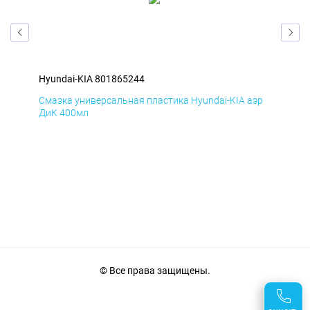
Hyundai-KIA 801865244
Hyu
эр
Смазка универсальная пластика Hyundai-KIA аэр
Сма
ДиК 400мл
ПхВ
© Все права защищены.