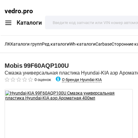
vedro.pro
Каталоги
ЛК
Каталоги групп
Ред.каталоги
Wh-каталоги
Carbase
Сторонние к
Mobis
99F60AQP100U
Смазка универсальная пластика Hyundai-KIA аэр Аромат
О бренде Hyundai-KIA
0 оценок