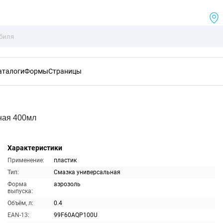
аталоги
Формы
Страницы
ная 400мл
Характеристики
Применение:
пластик
Тип:
Смазка универсальная
Форма
аэрозоль
выпуска:
Объём, л:
0.4
EAN-13:
99F60AQP100U