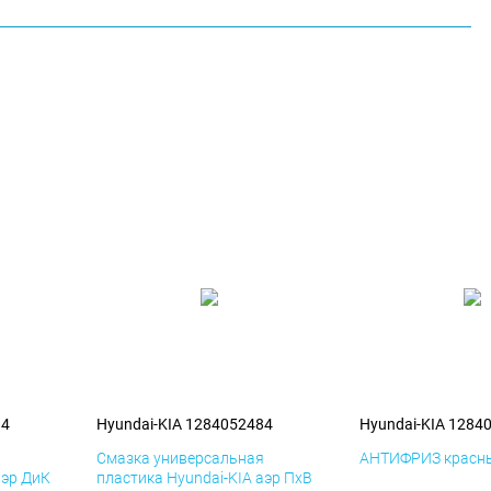
84
Hyundai-KIA 1284052484
Hyundai-KIA 1284
я
Смазка универсальная
АНТИФРИЗ красны
аэр ДиК
пластика Hyundai-KIA аэр ПхВ