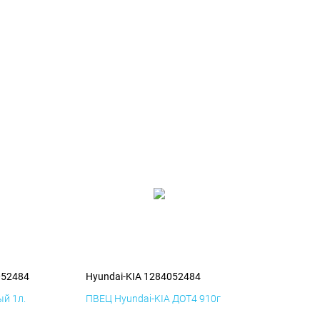
052484
Hyundai-KIA 1284052484
й 1л.
ПВЕЦ Hyundai-KIA ДОТ4 910г