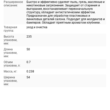
Расширенное
Быстро и эффективно удаляет пыль, грязь, масляные и
описание:
никотиновые загрязнения. Защищает от старения и
выгорания, восстанавливает первоначальную
структуру, обладает антистатическим эффектом.
Предназначен для обработки пластиковых и
виниловых деталей салона. Подходит для молдингов и
бамперов. Обладает приятным ароматом клубники.
Товарная
уход и очистка
группа:
Высота
235
упаковки,
мм:
Длина
50
упаковки,
мм:
Объем
0.7
упаковки, л:
Масса, кг:
0.238
Ширина
54
упаковки,
мм: