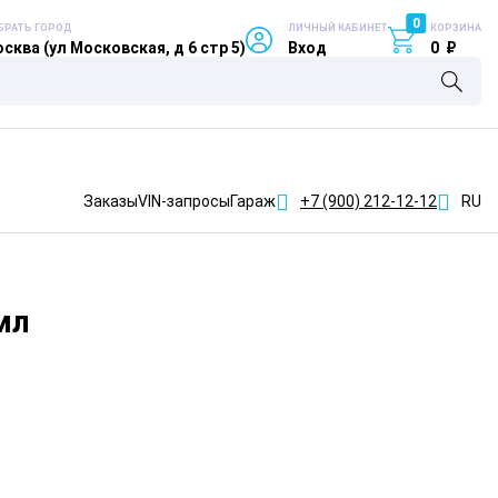
0
БРАТЬ ГОРОД
ЛИЧНЫЙ КАБИНЕТ
КОРЗИНА
сква (ул Московская, д 6 стр 5)
Вход
0
₽
Заказы
VIN-запросы
Гараж
+7 (900)
212-12-12
RU
мл