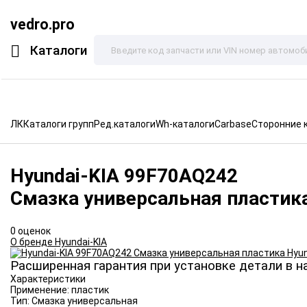
vedro.pro
Каталоги
ЛК
Каталоги групп
Ред.каталоги
Wh-каталоги
Carbase
Сторонние 
Hyundai-KIA
99F70AQ242
Смазка универсальная пластика
0 оценок
О бренде Hyundai-KIA
Расширенная гарантия при установке детали в н
Характеристики
Применение:
пластик
Тип:
Смазка универсальная