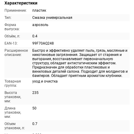
Характеристики
Применение:
пластик
Тип:
Смазка универсальная
Форма
аэрозоль
выпуска:
Объём, л:
0.4
EAN-13:
99F70AQ248
Расширенное
Быстро и эффективно удаляет пыль, грязь, масляные и
описание:
никотиновые загрязнения. Защищает от старения и
выгорания, восстанавливает первоначальную
структуру, обладает антистатическим эффектом.
Предназначен для обработки пластиковых и
виниловых деталей салона. Подходит для молдингов и
бамперов. Обладает приятным ароматом клубники.
Товарная
уход и очистка
группа:
Высота
235
упаковки,
мм:
Длина
50
упаковки,
мм:
Объем
0.7
упаковки, л: