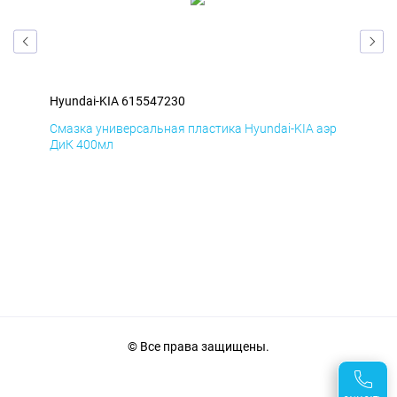
Hyundai-KIA 615547230
Hyu
эр
Смазка универсальная пластика Hyundai-KIA аэр
Сма
ДиК 400мл
ПхВ
© Все права защищены.