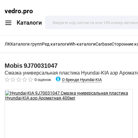
vedro.pro
Каталоги
ЛК
Каталоги групп
Ред.каталоги
Wh-каталоги
Carbase
Сторонние к
Mobis
9J70031047
Смазка универсальная пластика Hyundai-KIA аэр Аромат
О бренде Hyundai-KIA
0 оценок