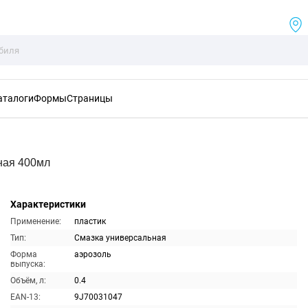
аталоги
Формы
Страницы
ная 400мл
Характеристики
Применение:
пластик
Тип:
Смазка универсальная
Форма
аэрозоль
выпуска:
Объём, л:
0.4
EAN-13:
9J70031047