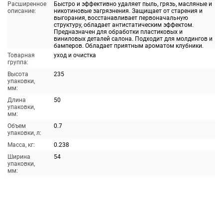
Расширенное
Быстро и эффективно удаляет пыль, грязь, масляные и
описание:
никотиновые загрязнения. Защищает от старения и
выгорания, восстанавливает первоначальную
структуру, обладает антистатическим эффектом.
Предназначен для обработки пластиковых и
виниловых деталей салона. Подходит для молдингов и
бамперов. Обладает приятным ароматом клубники.
Товарная
уход и очистка
группа:
Высота
235
упаковки,
мм:
Длина
50
упаковки,
мм:
Объем
0.7
упаковки, л:
Масса, кг:
0.238
Ширина
54
упаковки,
мм: