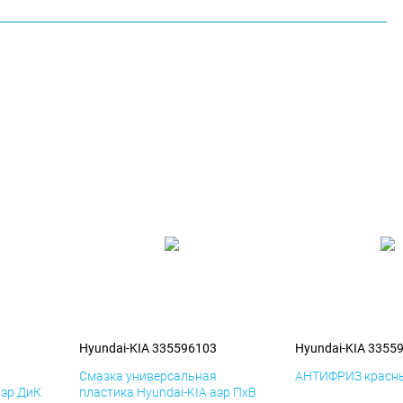
3
Hyundai-KIA 335596103
Hyundai-KIA 3355
я
Смазка универсальная
АНТИФРИЗ красны
аэр ДиК
пластика Hyundai-KIA аэр ПхВ