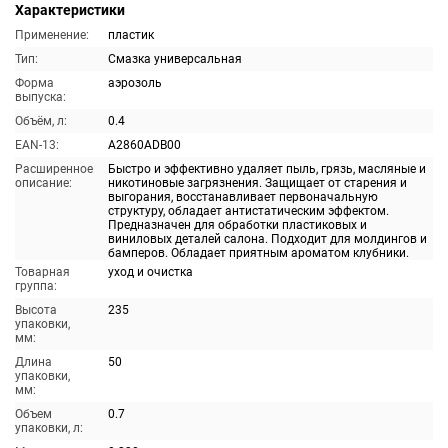
Характеристики
Применение:
пластик
Тип:
Смазка универсальная
Форма
аэрозоль
выпуска:
Объём, л:
0.4
EAN-13:
A2860ADB00
Расширенное
Быстро и эффективно удаляет пыль, грязь, масляные и
описание:
никотиновые загрязнения. Защищает от старения и
выгорания, восстанавливает первоначальную
структуру, обладает антистатическим эффектом.
Предназначен для обработки пластиковых и
виниловых деталей салона. Подходит для молдингов и
бамперов. Обладает приятным ароматом клубники.
Товарная
уход и очистка
группа:
Высота
235
упаковки,
мм:
Длина
50
упаковки,
мм:
Объем
0.7
упаковки, л: