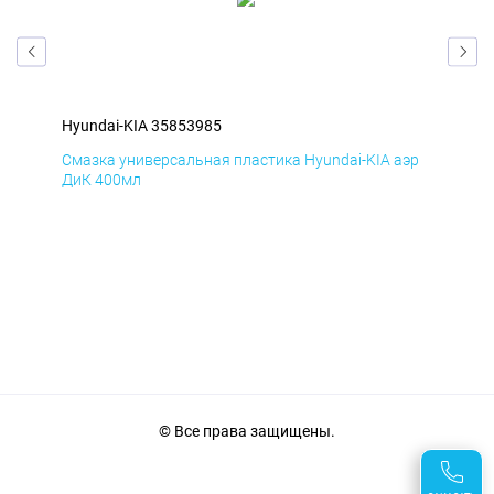
Hyundai-KIA 35853985
Hyu
эр
Смазка универсальная пластика Hyundai-KIA аэр
Сма
ДиК 400мл
ПхВ
© Все права защищены.