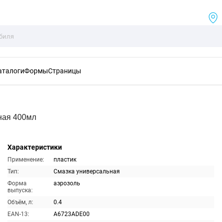
аталоги
Формы
Страницы
ная 400мл
Характеристики
Применение:
пластик
Тип:
Смазка универсальная
Форма
аэрозоль
выпуска:
Объём, л:
0.4
EAN-13:
A6723ADE00