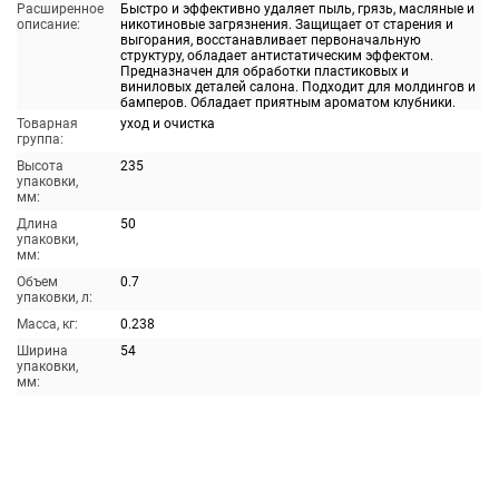
Расширенное
Быстро и эффективно удаляет пыль, грязь, масляные и
описание:
никотиновые загрязнения. Защищает от старения и
выгорания, восстанавливает первоначальную
структуру, обладает антистатическим эффектом.
Предназначен для обработки пластиковых и
виниловых деталей салона. Подходит для молдингов и
бамперов. Обладает приятным ароматом клубники.
Товарная
уход и очистка
группа:
Высота
235
упаковки,
мм:
Длина
50
упаковки,
мм:
Объем
0.7
упаковки, л:
Масса, кг:
0.238
Ширина
54
упаковки,
мм: