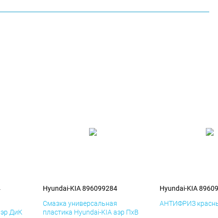
4
Hyundai-KIA 896099284
Hyundai-KIA 8960
я
Смазка универсальная
АНТИФРИЗ красны
аэр ДиК
пластика Hyundai-KIA аэр ПхВ