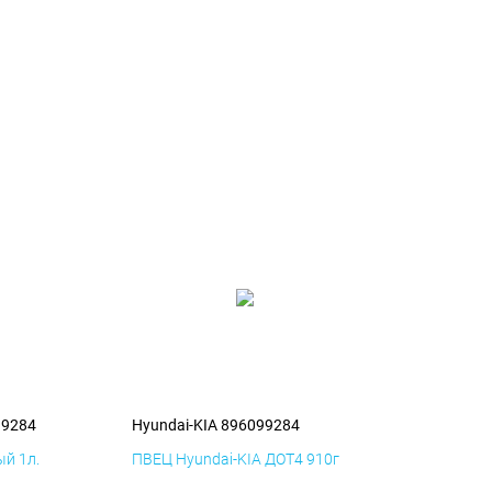
99284
Hyundai-KIA 896099284
й 1л.
ПВЕЦ Hyundai-KIA ДОТ4 910г