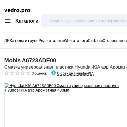
vedro.pro
Каталоги
ЛК
Каталоги групп
Ред.каталоги
Wh-каталоги
Carbase
Сторонние к
Mobis
A6723ADE00
Смазка универсальная пластика Hyundai-KIA аэр Аромат
О бренде Hyundai-KIA
0 оценок