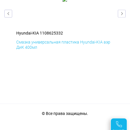
Hyundai-KIA 1108625332
Hyu
эр
Смазка универсальная пластика Hyundai-KIA аэр
Сма
ДиК 400мл
ПхВ
© Все права защищены.