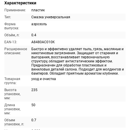
Характеристики
Применение:
пластик
Тип:
Смазка универсальная
Форма
аэрозоль
выпуска:
Объём, л:
0.4
EAN-13:
A8480AC010K
Расширенное
Быстро и эффективно удаляет пыль, грязь, масляные и
описание:
никотиновые загрязнения. Защищает от старения и
выгорания, восстанавливает первоначальную
структуру, обладает антистатическим эффектом.
Предназначен для обработки пластиковых и
виниловых деталей салона. Подходит для молдингов и
бамперов. Обладает приятным ароматом клубники.
Товарная
уход и очистка
группа:
Высота
235
упаковки,
мм:
Длина
50
упаковки,
мм:
Объем
0.7
упаковки, л: