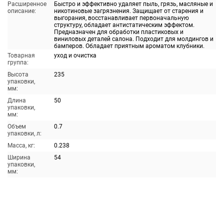
Расширенное
Быстро и эффективно удаляет пыль, грязь, масляные и
описание:
никотиновые загрязнения. Защищает от старения и
выгорания, восстанавливает первоначальную
структуру, обладает антистатическим эффектом.
Предназначен для обработки пластиковых и
виниловых деталей салона. Подходит для молдингов и
бамперов. Обладает приятным ароматом клубники.
Товарная
уход и очистка
группа:
Высота
235
упаковки,
мм:
Длина
50
упаковки,
мм:
Объем
0.7
упаковки, л:
Масса, кг:
0.238
Ширина
54
упаковки,
мм: