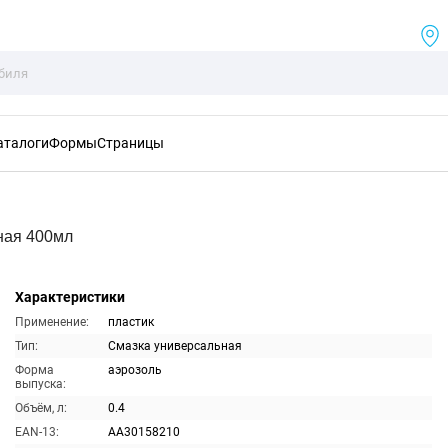
аталоги
Формы
Страницы
ная 400мл
Характеристики
Применение:
пластик
Тип:
Смазка универсальная
Форма
аэрозоль
выпуска:
Объём, л:
0.4
EAN-13:
AA30158210