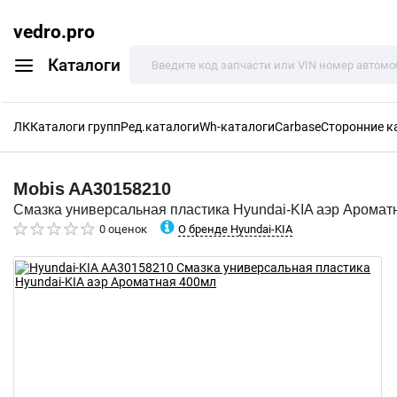
vedro.pro
Каталоги
ЛК
Каталоги групп
Ред.каталоги
Wh-каталоги
Carbase
Сторонние к
Mobis
AA30158210
Смазка универсальная пластика Hyundai-KIA аэр Аромат
О бренде Hyundai-KIA
0 оценок