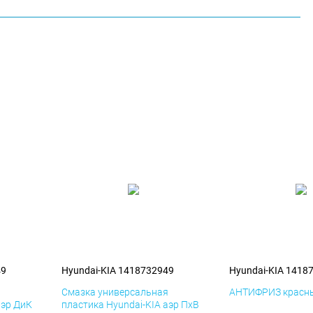
49
Hyundai-KIA 1418732949
Hyundai-KIA 1418
я
Смазка универсальная
АНТИФРИЗ красны
аэр ДиК
пластика Hyundai-KIA аэр ПхВ