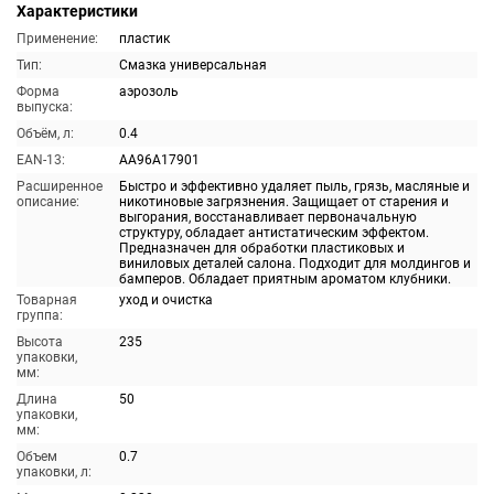
Характеристики
Применение:
пластик
Тип:
Смазка универсальная
Форма
аэрозоль
выпуска:
Объём, л:
0.4
EAN-13:
AA96A17901
Расширенное
Быстро и эффективно удаляет пыль, грязь, масляные и
описание:
никотиновые загрязнения. Защищает от старения и
выгорания, восстанавливает первоначальную
структуру, обладает антистатическим эффектом.
Предназначен для обработки пластиковых и
виниловых деталей салона. Подходит для молдингов и
бамперов. Обладает приятным ароматом клубники.
Товарная
уход и очистка
группа:
Высота
235
упаковки,
мм:
Длина
50
упаковки,
мм:
Объем
0.7
упаковки, л: