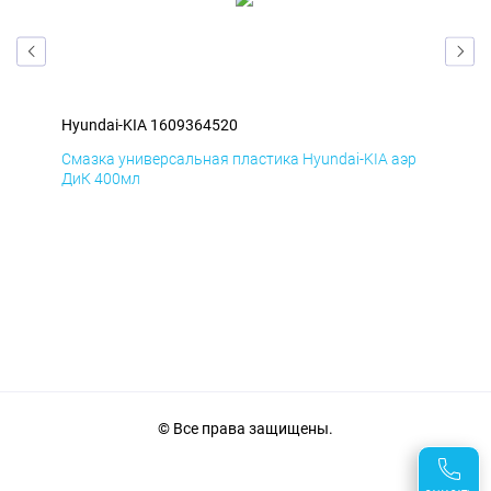
Hyundai-KIA 1609364520
Hyu
эр
Смазка универсальная пластика Hyundai-KIA аэр
Сма
ДиК 400мл
ПхВ
© Все права защищены.