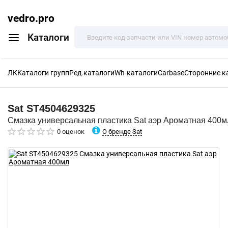
vedro.pro
Каталоги
ЛК
Каталоги групп
Ред.каталоги
Wh-каталоги
Carbase
Сторонние к
Sat
ST4504629325
Смазка универсальная пластика Sat аэр Ароматная 400м
О бренде Sat
0 оценок