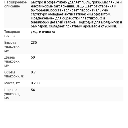
Расширенное
Быстро и эффективно удаляет пыль, грязь, масляные и
описание:
никотиновые загрязнения. Защищает от старения и
выгорания, восстанавливает первоначальную
структуру, обладает антистатическим эффектом.
Предназначен для обработки пластиковых и
виниловых деталей салона. Подходит для молдингов и
бамперов. Обладает приятным ароматом клубники.
Товарная
уход и очистка
группа:
Высота
235
упаковки,
мм:
Длина
50
упаковки,
мм:
Объем
0.7
упаковки, л:
Масса, кг:
0.238
Ширина
54
упаковки,
мм: