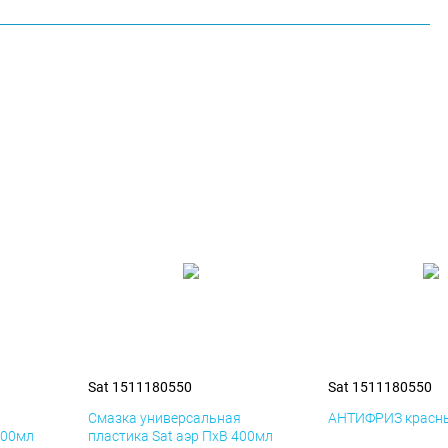
Sat 1511180550
Sat 1511180550
я
Смазка универсальная
АНТИФРИЗ красны
400мл
пластика Sat аэр ПхВ 400мл