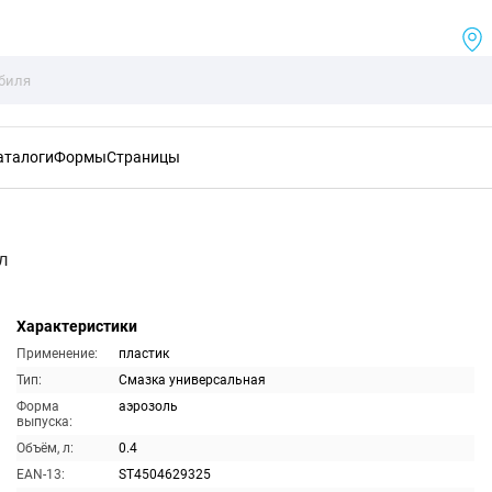
аталоги
Формы
Страницы
л
Характеристики
Применение:
пластик
Тип:
Смазка универсальная
Форма
аэрозоль
выпуска:
Объём, л:
0.4
EAN-13:
ST4504629325