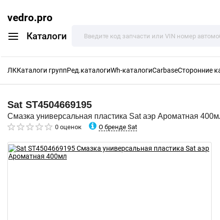
vedro.pro
Каталоги
ЛК
Каталоги групп
Ред.каталоги
Wh-каталоги
Carbase
Сторонние к
Sat
ST4504669195
Смазка универсальная пластика Sat аэр Ароматная 400м
О бренде Sat
0 оценок