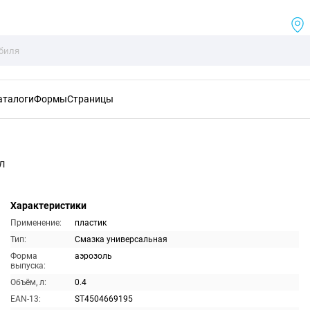
аталоги
Формы
Страницы
л
Характеристики
Применение:
пластик
Тип:
Смазка универсальная
Форма
аэрозоль
выпуска:
Объём, л:
0.4
EAN-13:
ST4504669195