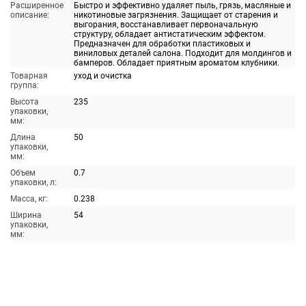
Расширенное
Быстро и эффективно удаляет пыль, грязь, масляные и
описание:
никотиновые загрязнения. Защищает от старения и
выгорания, восстанавливает первоначальную
структуру, обладает антистатическим эффектом.
Предназначен для обработки пластиковых и
виниловых деталей салона. Подходит для молдингов и
бамперов. Обладает приятным ароматом клубники.
Товарная
уход и очистка
группа:
Высота
235
упаковки,
мм:
Длина
50
упаковки,
мм:
Объем
0.7
упаковки, л:
Масса, кг:
0.238
Ширина
54
упаковки,
мм: