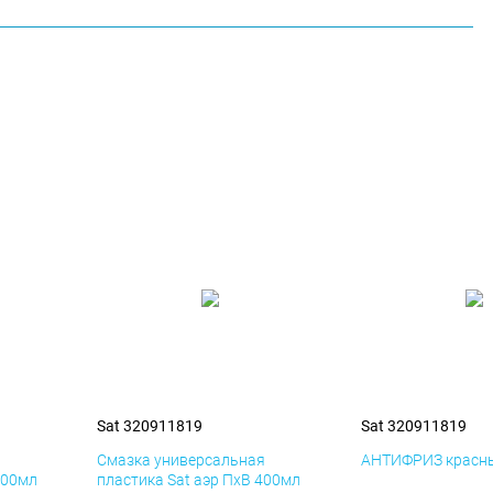
Sat 320911819
Sat 320911819
я
Смазка универсальная
АНТИФРИЗ красны
400мл
пластика Sat аэр ПхВ 400мл