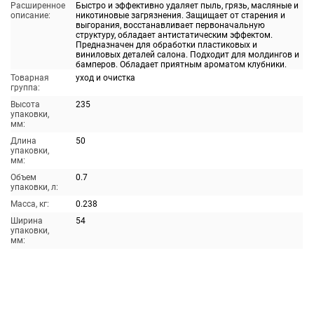
Расширенное
Быстро и эффективно удаляет пыль, грязь, масляные и
описание:
никотиновые загрязнения. Защищает от старения и
выгорания, восстанавливает первоначальную
структуру, обладает антистатическим эффектом.
Предназначен для обработки пластиковых и
виниловых деталей салона. Подходит для молдингов и
бамперов. Обладает приятным ароматом клубники.
Товарная
уход и очистка
группа:
Высота
235
упаковки,
мм:
Длина
50
упаковки,
мм:
Объем
0.7
упаковки, л:
Масса, кг:
0.238
Ширина
54
упаковки,
мм: