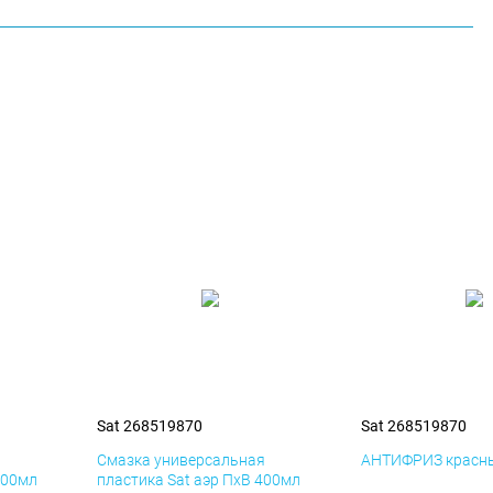
Sat 268519870
Sat 268519870
я
Смазка универсальная
АНТИФРИЗ красны
400мл
пластика Sat аэр ПхВ 400мл