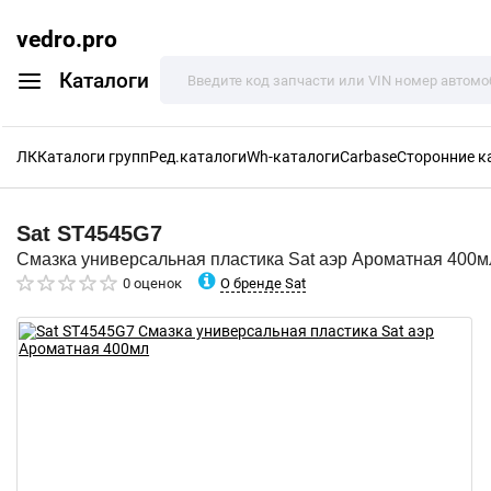
vedro.pro
Каталоги
ЛК
Каталоги групп
Ред.каталоги
Wh-каталоги
Carbase
Сторонние к
Sat
ST4545G7
Смазка универсальная пластика Sat аэр Ароматная 400м
О бренде Sat
0 оценок