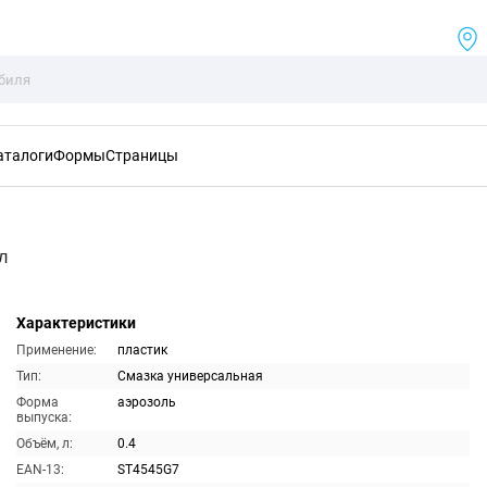
аталоги
Формы
Страницы
л
Характеристики
Применение:
пластик
Тип:
Смазка универсальная
Форма
аэрозоль
выпуска:
Объём, л:
0.4
EAN-13:
ST4545G7