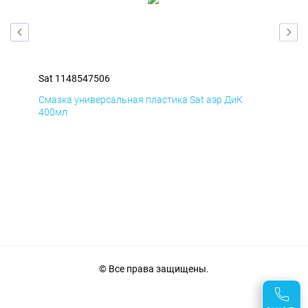
Sat 1148547506
Sat
Смазка универсальная пластика Sat аэр ДиК
Сма
400мл
40
© Все права защищены.