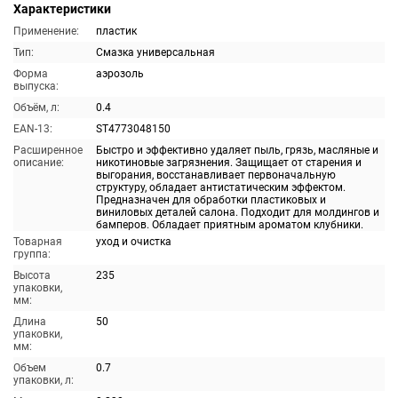
Характеристики
Применение:
пластик
Тип:
Смазка универсальная
Форма
аэрозоль
выпуска:
Объём, л:
0.4
EAN-13:
ST4773048150
Расширенное
Быстро и эффективно удаляет пыль, грязь, масляные и
описание:
никотиновые загрязнения. Защищает от старения и
выгорания, восстанавливает первоначальную
структуру, обладает антистатическим эффектом.
Предназначен для обработки пластиковых и
виниловых деталей салона. Подходит для молдингов и
бамперов. Обладает приятным ароматом клубники.
Товарная
уход и очистка
группа:
Высота
235
упаковки,
мм:
Длина
50
упаковки,
мм:
Объем
0.7
упаковки, л: