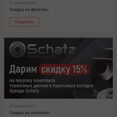
Воронеж, Ленинский проспект, 172
21 января 2026
Тел.: +7 (800) 700-63-00
Скидка на фильтры
Выбрать
Подробнее
Воронеж (АВТОТЕХЦЕНТР), ул. Солнечная, 31Д
Тел.: +7 (473) 228-49-11
Выбрать
Воронеж, ул. Солнечная, 31к2
Тел.: +7 (800) 700-63-00
Выбран
Ижевск, ул. Майская, 15
Тел.: +7 (800) 700-63-00
Выбрать
20 января 2026
Скидка на комплект
Казань, ул. Рихарда Зорге, д. 33