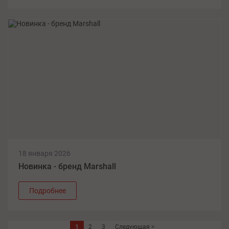
Тел.: +7 (800) 700-63-00
Выбрать
Краснодар, ул. Селезнева, д.135
Тел.: +7 (800) 700-63-00
Выбрать
Курск, проспект Анатолия Дериглазова, д.15
Тел.: +7 (471) 236-02-07
Выбрать
Курск, ул. Сумская, 114
18 января 2026
Новинка - бренд Marshall
Тел.: +7 (471) 236-02-07
Выбрать
Подробнее
Липецк, ул. М.И. Неделина, 12
Тел.: +7 (474) 290-43-34
1
2
3
Следующая >