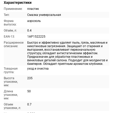
Характеристики
Применение:
пластик
Тип:
Смазка универсальная
Форма
аэрозоль
выпуска:
Объём, л:
0.4
EAN-13:
1AP1522225
Расширенное
Быстро и эффективно удаляет пыль, грязь, масляные и
описание:
никотиновые загрязнения. Защищает от старения и
выгорания, восстанавливает первоначальную
структуру, обладает антистатическим эффектом.
Предназначен для обработки пластиковых и
виниловых деталей салона. Подходит для молдингов и
бамперов. Обладает приятным ароматом клубники.
Товарная
уход и очистка
группа:
Высота
235
упаковки,
мм:
Длина
50
упаковки,
мм:
Объем
0.7
упаковки, л: