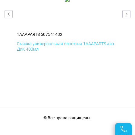
1AAAPARTS 507541432
1AA
эр
Смазка универсальная пластика 1AAAPARTS аэр
Сма
ДиК 400мл
ПхВ
© Все права защищены.