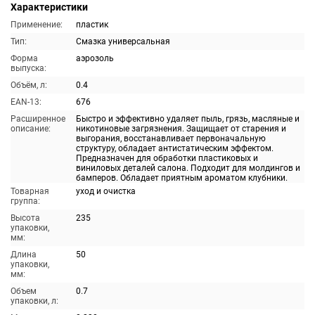
Характеристики
Применение:
пластик
Тип:
Смазка универсальная
Форма
аэрозоль
выпуска:
Объём, л:
0.4
EAN-13:
676
Расширенное
Быстро и эффективно удаляет пыль, грязь, масляные и
описание:
никотиновые загрязнения. Защищает от старения и
выгорания, восстанавливает первоначальную
структуру, обладает антистатическим эффектом.
Предназначен для обработки пластиковых и
виниловых деталей салона. Подходит для молдингов и
бамперов. Обладает приятным ароматом клубники.
Товарная
уход и очистка
группа:
Высота
235
упаковки,
мм:
Длина
50
упаковки,
мм:
Объем
0.7
упаковки, л: