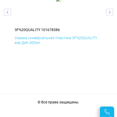
3F%20QUALITY 101678386
3F%
Y
Смазка универсальная пластика 3F%20QUALITY
Сма
аэр ДиК 400мл
аэр
© Все права защищены.