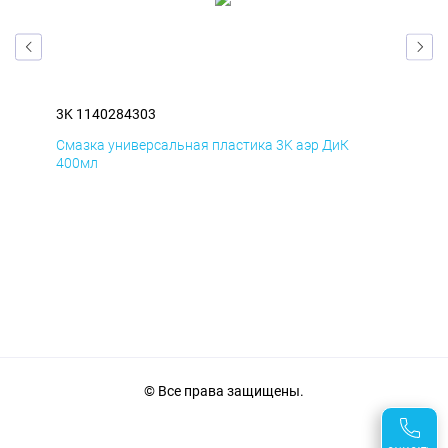
3K 1140284303
3K 
Смазка универсальная пластика 3K аэр ДиК
Сма
400мл
40
© Все права защищены.