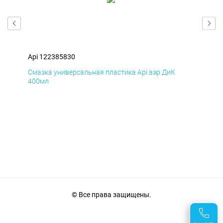
Api 122385830
Api
Смазка универсальная пластика Api аэр ДиК
Сма
400мл
40
© Все права защищены.