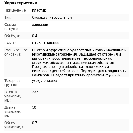
Характеристики
Применение:
пластик
Тип:
Смазка универсальная
Форма
аэрозоль
выпуска:
Объём, л:
0.4
EAN-13:
CT25101600R00
Расширенное
Быстро и эффективно удаляет пыль, грязь, масляные и
описание:
никотиновые загрязнения. Защищает от старения и
выгорания, восстанавливает первоначальную
структуру, обладает антистатическим эффектом.
Предназначен для обработки пластиковых и
виниловых деталей салона. Подходит для молдингов и
бамперов. Обладает приятным ароматом клубники.
Товарная
уход и очистка
группа:
Высота
235
упаковки,
мм:
Длина
50
упаковки,
мм:
Объем
0.7
упаковки, л: