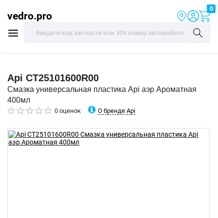
0
vedro.pro
Api
CT25101600R00
Смазка универсальная пластика Api аэр Ароматная
400мл
О бренде Api
0 оценок