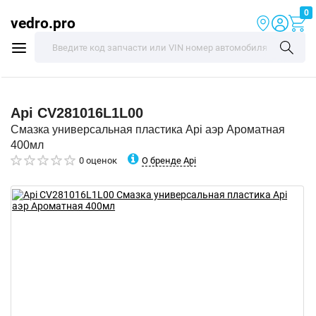
0
vedro.pro
Api
CV281016L1L00
Смазка универсальная пластика Api аэр Ароматная
400мл
О бренде Api
0 оценок