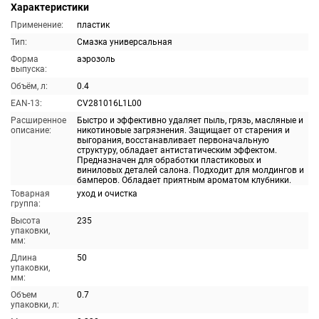
Характеристики
Применение:
пластик
Тип:
Смазка универсальная
Форма
аэрозоль
выпуска:
Объём, л:
0.4
EAN-13:
CV281016L1L00
Расширенное
Быстро и эффективно удаляет пыль, грязь, масляные и
описание:
никотиновые загрязнения. Защищает от старения и
выгорания, восстанавливает первоначальную
структуру, обладает антистатическим эффектом.
Предназначен для обработки пластиковых и
виниловых деталей салона. Подходит для молдингов и
бамперов. Обладает приятным ароматом клубники.
Товарная
уход и очистка
группа:
Высота
235
упаковки,
мм:
Длина
50
упаковки,
мм:
Объем
0.7
упаковки, л: