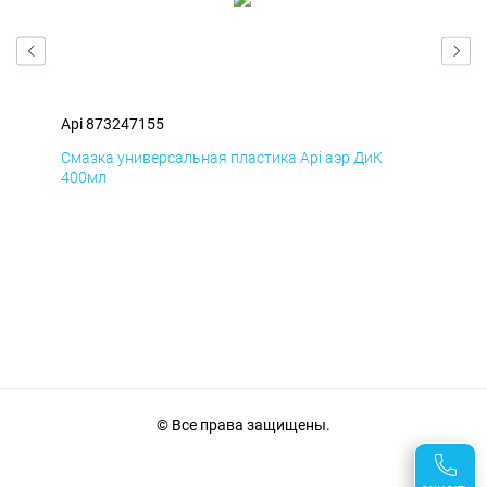
Api 873247155
Api
Смазка универсальная пластика Api аэр ДиК
Сма
400мл
40
© Все права защищены.