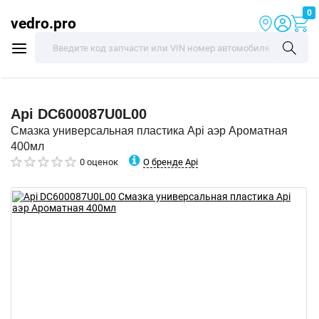
0
vedro.pro
Api
DC600087U0L00
Смазка универсальная пластика Api аэр Ароматная
400мл
О бренде Api
0 оценок