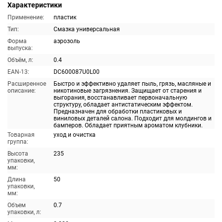
Характеристики
Применение:
пластик
Тип:
Смазка универсальная
Форма
аэрозоль
выпуска:
Объём, л:
0.4
EAN-13:
DC600087U0L00
Расширенное
Быстро и эффективно удаляет пыль, грязь, масляные и
описание:
никотиновые загрязнения. Защищает от старения и
выгорания, восстанавливает первоначальную
структуру, обладает антистатическим эффектом.
Предназначен для обработки пластиковых и
виниловых деталей салона. Подходит для молдингов и
бамперов. Обладает приятным ароматом клубники.
Товарная
уход и очистка
группа:
Высота
235
упаковки,
мм:
Длина
50
упаковки,
мм:
Объем
0.7
упаковки, л: