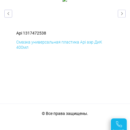
Api 1317472538
Api
Смазка универсальная пластика Api аэр ДиК
Сма
400мл
40
© Все права защищены.