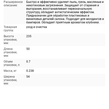
Расширенное
Быстро и эффективно удаляет пыль, грязь, масляные и
описание:
никотиновые загрязнения. Защищает от старения и
выгорания, восстанавливает первоначальную
структуру, обладает антистатическим эффектом.
Предназначен для обработки пластиковых и
виниловых деталей салона. Подходит для молдингов и
бамперов. Обладает приятным ароматом клубники.
Товарная
уход и очистка
группа:
Высота
235
упаковки,
мм:
Длина
50
упаковки,
мм:
Объем
0.7
упаковки, л:
Масса, кг:
0.238
Ширина
54
упаковки,
мм: