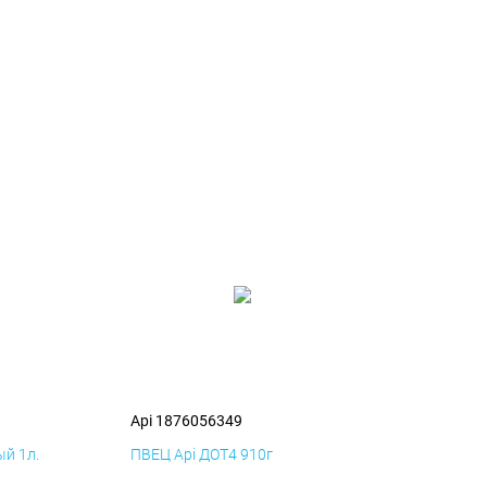
Api 1876056349
й 1л.
ПВЕЦ Api ДОТ4 910г