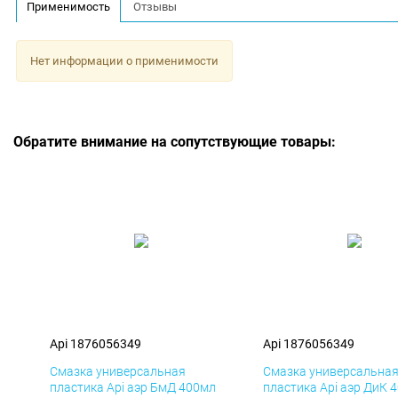
Применимость
Отзывы
Нет информации о применимости
Обратите внимание на сопутствующие товары:
Api 1876056349
Api 1876056349
Смазка универсальная
Смазка универсальна
пластика Api аэр БмД 400мл
пластика Api аэр ДиК 