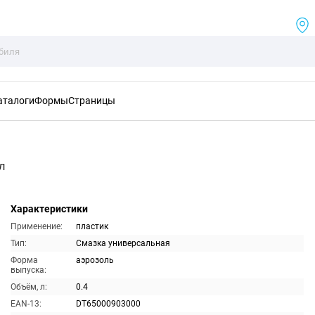
аталоги
Формы
Страницы
л
Характеристики
Применение:
пластик
Тип:
Смазка универсальная
Форма
аэрозоль
выпуска:
Объём, л:
0.4
EAN-13:
DT65000903000