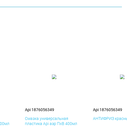
Api 1876056349
Api 1876056349
я
Смазка универсальная
АНТИФРИЗ красны
400мл
пластика Api аэр ПхВ 400мл