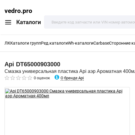
vedro.pro
Каталоги
ЛК
Каталоги групп
Ред.каталоги
Wh-каталоги
Carbase
Сторонние к
Api
DT65000903000
Смазка универсальная пластика Api аэр Ароматная 400м
О бренде Api
0 оценок