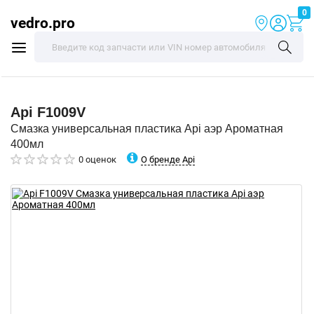
0
vedro.pro
Api
F1009V
Смазка универсальная пластика Api аэр Ароматная
400мл
О бренде Api
0 оценок