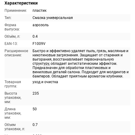
Характеристики
Применение:
пластик
Тип:
Смазка универсальная
Форма
аэрозоль
выпуска:
Объём, л:
0.4
EAN-13:
F1009V
Расширенное
Быстро и эффективно удаляет пыль, грязь, масляные и
описание:
никотиновые загрязнения. Защищает от старения и
выгорания, восстанавливает первоначальную
структуру, обладает антистатическим эффектом.
Предназначен для обработки пластиковых и
виниловых деталей салона. Подходит для молдингов и
бамперов. Обладает приятным ароматом клубники.
Товарная
уход и очистка
группа:
Высота
235
упаковки,
мм:
Длина
50
упаковки,
мм:
Объем
0.7
упаковки, л: