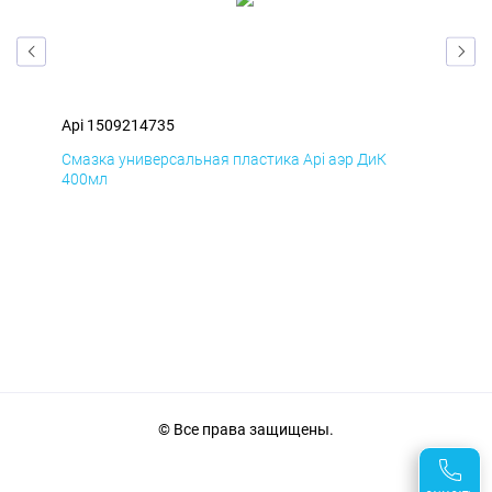
Api 1509214735
Api
Смазка универсальная пластика Api аэр ДиК
Сма
400мл
40
© Все права защищены.