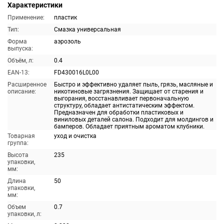
Характеристики
Применение:
пластик
Тип:
Смазка универсальная
Форма
аэрозоль
выпуска:
Объём, л:
0.4
EAN-13:
FD430016L0L00
Расширенное
Быстро и эффективно удаляет пыль, грязь, масляные и
описание:
никотиновые загрязнения. Защищает от старения и
выгорания, восстанавливает первоначальную
структуру, обладает антистатическим эффектом.
Предназначен для обработки пластиковых и
виниловых деталей салона. Подходит для молдингов и
бамперов. Обладает приятным ароматом клубники.
Товарная
уход и очистка
группа:
Высота
235
упаковки,
мм:
Длина
50
упаковки,
мм:
Объем
0.7
упаковки, л: