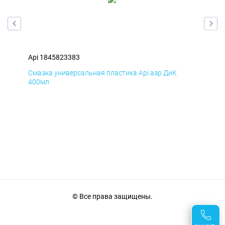
Api 1845823383
Api
Смазка универсальная пластика Api аэр ДиК
Сма
400мл
40
© Все права защищены.